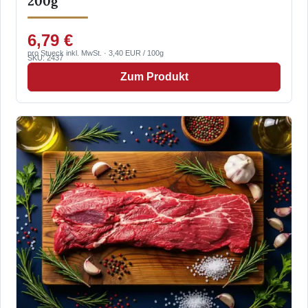
200g
6,79 €
pro Stueck inkl. MwSt. · 3,40 EUR / 100g
SKU: 2437
Zum Produkt