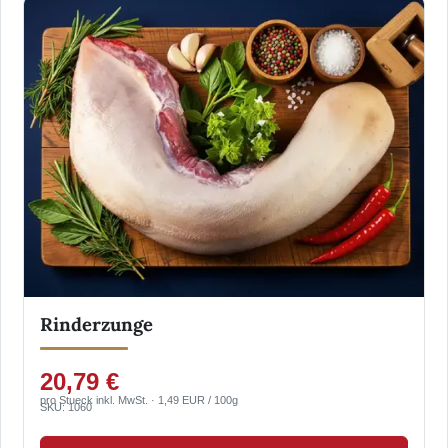
Rinderzunge
20,79 €
pro Stueck inkl. MwSt. · 1,49 EUR / 100g
SKU: 1060