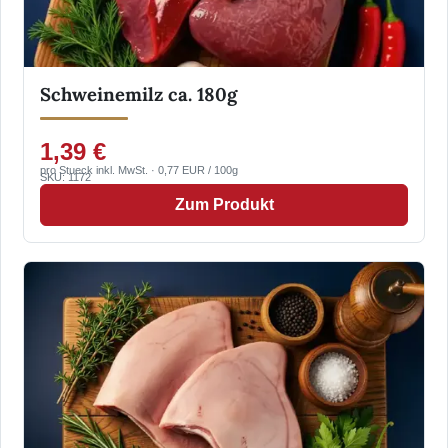
Schweinemilz ca. 180g
1,39 €
pro Stueck inkl. MwSt. · 0,77 EUR / 100g
SKU: 1172
Zum Produkt