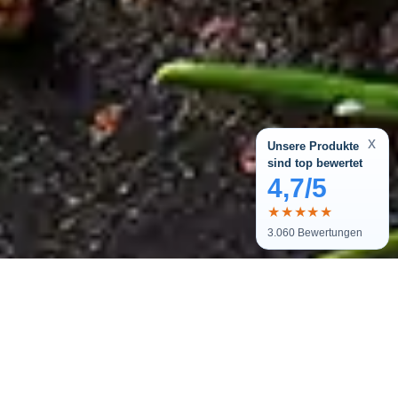
x
Unsere Produkte
sind top bewertet
4,7/5
★★★★★
3.060
Bewertungen
Melde dich zu unserem Newsletter
an und bekomme tolle Angebote.
Als kleines Dankeschön erhältst