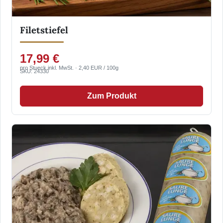
Filetstiefel
17,99 €
pro Stueck inkl. MwSt. · 2,40 EUR / 100g
SKU: 24330
Zum Produkt