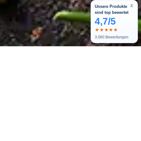
x
Unsere Produkte
sind top bewertet
4,7/5
★★★★★
3.060
Bewertungen
Melde dich zu unserem Newsletter
an und bekomme tolle Angebote.
Als kleines Dankeschön erhältst
du einen Einkaufsgutschein im