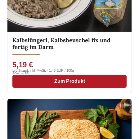
Kalbslüngerl, Kalbsbeuschel fix und
fertig im Darm
5,19 €
pro Stueck inkl. MwSt. · 1,48 EUR / 100g
SKU: 1766-
Zum Produkt