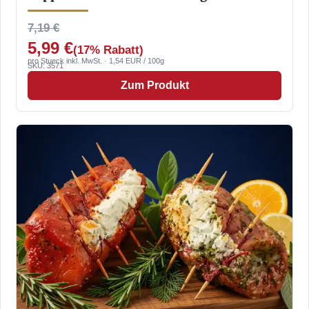
7,19 €
5,99 €
(17% Rabatt)
pro Stueck inkl. MwSt. · 1,54 EUR / 100g
SKU: 3571
Zum Produkt