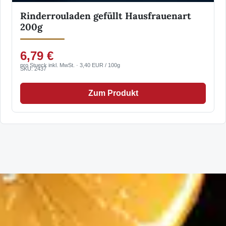
Rinderrouladen gefüllt Hausfrauenart
200g
6,79 €
pro Stueck inkl. MwSt. · 3,40 EUR / 100g
SKU: 2437
Zum Produkt