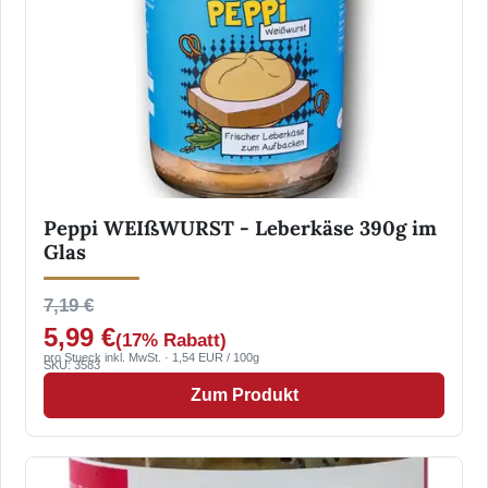
Peppi WEIßWURST - Leberkäse 390g im
Glas
7,19 €
5,99 €
(17% Rabatt)
pro Stueck inkl. MwSt. · 1,54 EUR / 100g
SKU: 3583
Zum Produkt