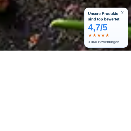
x
Unsere Produkte
sind top bewertet
4,7/5
★★★★★
3.060
Bewertungen
Melde dich zu unserem Newsletter
an und bekomme tolle Angebote.
Als kleines Dankeschön erhältst