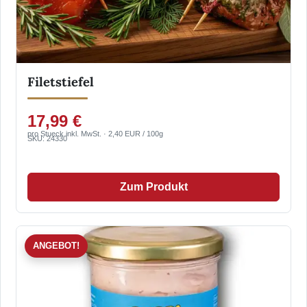
Filetstiefel
17,99 €
pro Stueck inkl. MwSt. · 2,40 EUR / 100g
SKU: 24330
Zum Produkt
ANGEBOT!