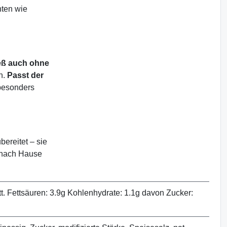
hten wie
eß auch ohne
en.
Passt der
 besonders
ereitet – sie
d nach Hause
t. Fettsäuren: 3.9g Kohlenhydrate: 1.1g davon Zucker: