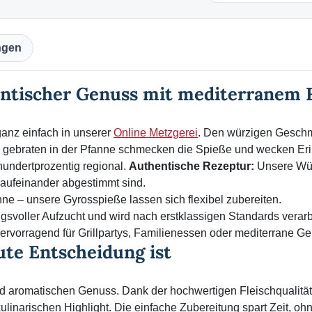
ngen
entischer Genuss mit mediterranem F
ganz einfach in unserer
Online Metzgerei
. Den würzigen Gesch
rz gebraten in der Pfanne schmecken die Spieße und wecken E
hundertprozentig regional.
Authentische Rezeptur:
Unsere Wü
t aufeinander abgestimmt sind.
nne – unsere Gyrosspieße lassen sich flexibel zubereiten.
svoller Aufzucht und wird nach erstklassigen Standards verarbe
ervorragend für Grillpartys, Familienessen oder mediterrane 
te Entscheidung ist
nd aromatischen Genuss. Dank der hochwertigen Fleischqualität
inarischen Highlight. Die einfache Zubereitung spart Zeit, oh