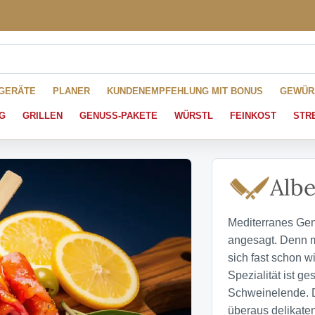
HGERÄTE
PLANER
KUNDENEMPFEHLUNG MIT BONUS
GEWÜR
G
GRILLEN
GENUSS-PAKETE
WÜRSTL
FEINKOST
STR
Albe
Mediterranes Gen
angesagt. Denn m
sich fast schon 
Spezialität ist g
Schweinelende. D
überaus delikate