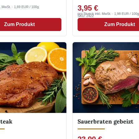
3,95 €
l. MwSt. · 1,69 EUR / 100g
pro Stueck inkl. MwSt. · 1,98 EUR / 100g
SKU: 2422
Zum Produkt
Zum Produkt
teak
Sauerbraten gebeizt