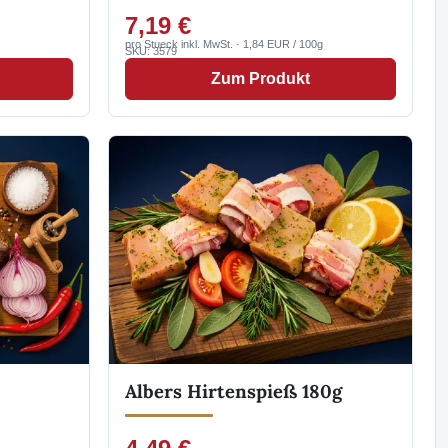
7,19 €
pro Stueck inkl. MwSt. · 1,84 EUR / 100g
SKU: 3579
Zum Produkt
Albers Hirtenspieß 180g