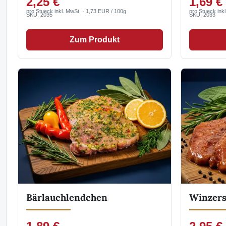
2,25 €
1,69 €
pro Stueck inkl. MwSt. · 1,73 EUR / 100g
pro Stueck ink
SKU: 2035
SKU: 2033
Zum Produkt
Bärlauchlendchen
Winzers