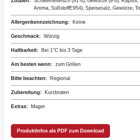
Zutaten:
Schweinefleisch (91%), Gewürze (9%). Rapsöl, R
Aroma, SüßstoffE954), Speisesalz, Gewürze, To
Allergenkennzeichnung:
Keine
Geschmack:
Würzig
Haltbarkeit:
Bei 1°C bis 3 Tage
Am besten wenn:
zum Grillen
Bitte beachten:
Regional
Zubereitung:
Kurzbraten
Extras:
Mager
Produktinfos als PDF zum Download