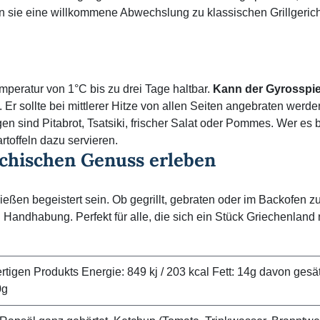
n sie eine willkommene Abwechslung zu klassischen Grillgeric
mperatur von 1°C bis zu drei Tage haltbar.
Kann der Gyrosspi
. Er sollte bei mittlerer Hitze von allen Seiten angebraten werd
en sind Pitabrot, Tsatsiki, frischer Salat oder Pommes. Wer es
toffeln dazu servieren.
echischen Genuss erleben
ßen begeistert sein. Ob gegrillt, gebraten oder im Backofen zub
Handhabung. Perfekt für alle, die sich ein Stück Griechenlan
igen Produkts Energie: 849 kj / 203 kcal Fett: 14g davon gesät
0g