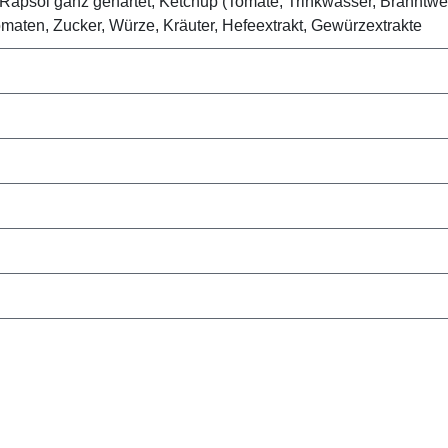
apsöl ganz gehärtet, Ketchup (Tomate, Trinkwasser, Branntweine
maten, Zucker, Würze, Kräuter, Hefeextrakt, Gewürzextrakte