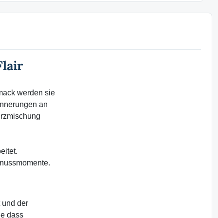
lair
mack werden sie
rinnerungen an
rzmischung
itet.
Genussmomente.
 und der
ne dass