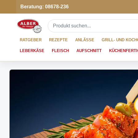
Beratung: 08678-236
RATGEBER
REZEPTE
ANLÄSSE
GRILL- UND KOC
LEBERKÄSE
FLEISCH
AUFSCHNITT
KÜCHENFERTI