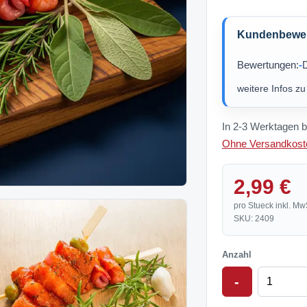
Kundenbewert
Bewertungen:
-
D
weitere Infos z
In 2-3 Werktagen b
Ohne Versandkoste
2,99 €
pro Stueck inkl. Mw
SKU: 2409
Anzahl
-