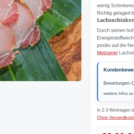
wenig Schinkensaf
Richtig gelagert b
Lachsschinken
Durch seinen hoh
Energiestoffwechs
positiv auf die N
Metzgerei
Lachss
Kundenbewert
Bewertungen:
-
D
weitere Infos z
In 2-3 Werktagen b
Ohne Versandkoste