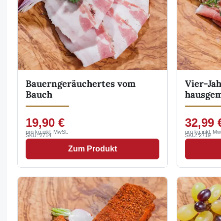
Bauerngeräuchertes vom
Vier-Ja
Bauch
hausgem
19,90 €
32,99 
pro kg inkl. MwSt.
pro kg inkl. Mw
SKU: 2714
SKU: 2719
Zum Produkt