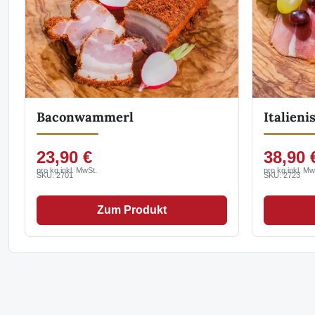
Baconwammerl
Italien
23,90 €
38,90 
pro kg inkl. MwSt.
pro kg inkl. Mw
SKU: 2701
SKU: 2723
Zum Produkt