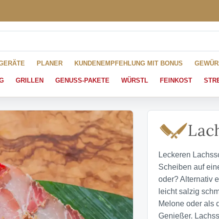
HGERÄTE
PLANER
KUNDENEMPFEHLUNG MIT BONUS
GEWÜR
G
GRILLEN
GENUSS-PAKETE
WÜRSTL
FEINKOST
STR
Lac
Leckeren Lachssc
Scheiben auf eine
oder? Alternativ
leicht salzig sc
Melone oder als d
Genießer. Lachssc