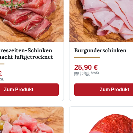
hreszeiten-Schinken
Burgunderschinken
acht luftgetrocknet
25,90 €
€
pro kg inkl. MwSt.
SKU: 2705
St.
Zum Produkt
Zum Produkt