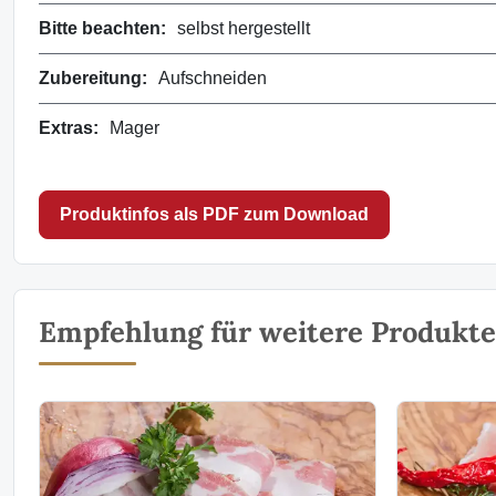
Bitte beachten:
selbst hergestellt
Zubereitung:
Aufschneiden
Extras:
Mager
Produktinfos als PDF zum Download
Empfehlung für weitere Produkte 