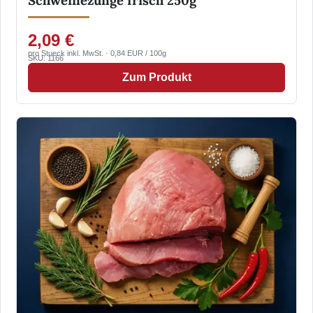
Schweinezunge frisch 250g
2,09 €
pro Stueck inkl. MwSt. · 0,84 EUR / 100g
SKU: 1166
Zum Produkt