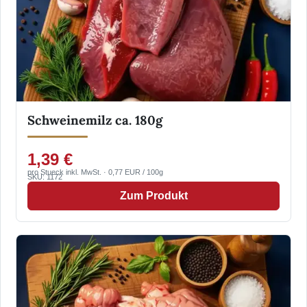
Schweinemilz ca. 180g
1,39 €
pro Stueck inkl. MwSt. · 0,77 EUR / 100g
SKU: 1172
Zum Produkt