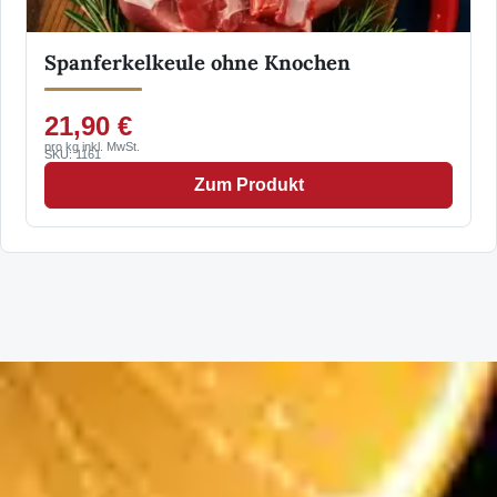
Spanferkelkeule ohne Knochen
21,90 €
pro kg inkl. MwSt.
SKU: 1161
Zum Produkt