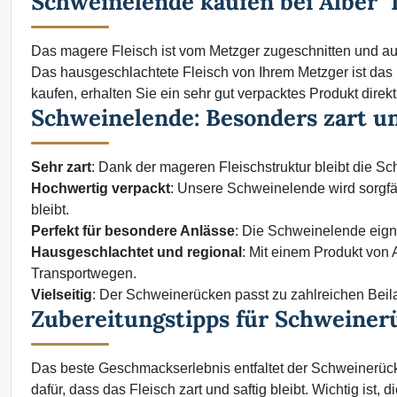
Schweinelende kaufen bei Alber 
Das magere Fleisch ist vom Metzger zugeschnitten und aufg
Das hausgeschlachtete Fleisch von Ihrem Metzger ist das
kaufen, erhalten Sie ein sehr gut verpacktes Produkt dir
Schweinelende: Besonders zart un
Sehr zart
: Dank der mageren Fleischstruktur bleibt die S
Hochwertig verpackt
: Unsere Schweinelende wird sorgfäl
bleibt.
Perfekt für besondere Anlässe
: Die Schweinelende eigne
Hausgeschlachtet und regional
: Mit einem Produkt von 
Transportwegen.
Vielseitig
: Der Schweinerücken passt zu zahlreichen Beila
Zubereitungstipps für Schweiner
Das beste Geschmackserlebnis entfaltet der Schweinerück
dafür, dass das Fleisch zart und saftig bleibt. Wichtig is