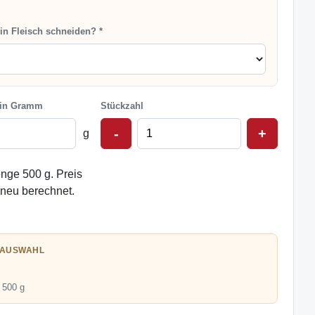
ein Fleisch schneiden? *
 in Gramm
Stückzahl
-
+
g
nge 500 g. Preis
 neu berechnet.
 AUSWAHL
 500 g