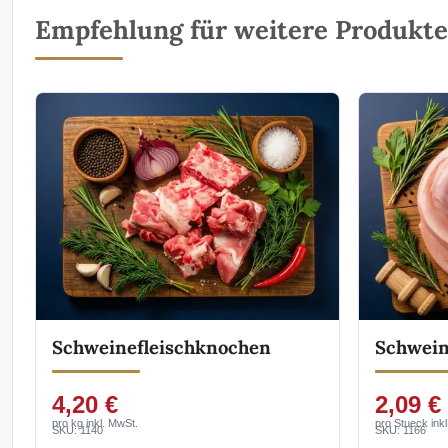
Empfehlung für weitere Produkte 
Schweinefleischknochen
Schwein
4,20 €
2,09 €
pro kg inkl. MwSt.
pro Stueck ink
SKU: 1140
SKU: 1166