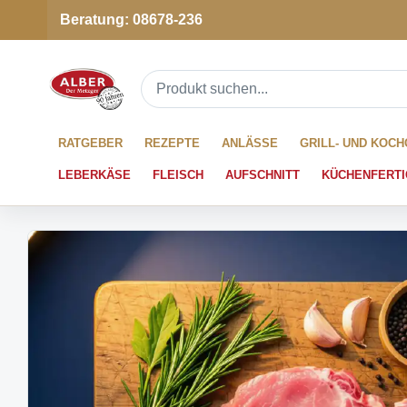
Beratung: 08678-236
RATGEBER
REZEPTE
ANLÄSSE
GRILL- UND KOC
LEBERKÄSE
FLEISCH
AUFSCHNITT
KÜCHENFERTI