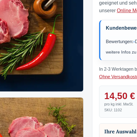
geeignet und seh
unserer
Online M
Kundenbewert
Bewertungen:
-
D
weitere Infos z
In 2-3 Werktagen b
Ohne Versandkoste
14,50 €
pro kg inkl. MwSt.
SKU: 1102
Ihre Auswahl