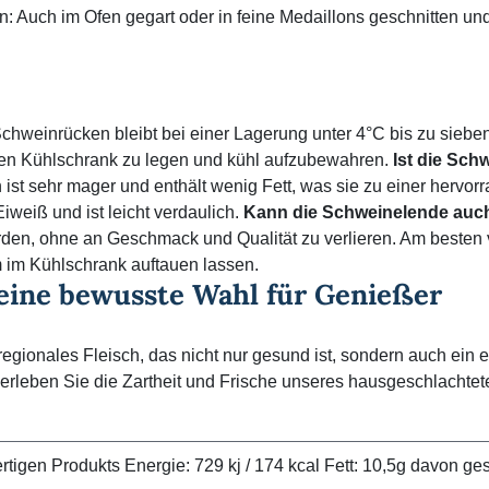
: Auch im Ofen gegart oder in feine Medaillons geschnitten und 
chweinrücken bleibt bei einer Lagerung unter 4°C bis zu sieben
 den Kühlschrank zu legen und kühl aufzubewahren.
Ist die Sch
ist sehr mager und enthält wenig Fett, was sie zu einer hervo
iweiß und ist leicht verdaulich.
Kann die Schweinelende auch
rden, ohne an Geschmack und Qualität zu verlieren. Am besten
m im Kühlschrank auftauen lassen.
 eine bewusste Wahl für Genießer
regionales Fleisch, das nicht nur gesund ist, sondern auch ein 
erleben Sie die Zartheit und Frische unseres hausgeschlachtet
igen Produkts Energie: 729 kj / 174 kcal Fett: 10,5g davon gesä