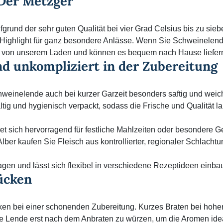
"Der Metzger"
rund der sehr guten Qualität bei vier Grad Celsius bis zu sieb
 Highlight für ganz besondere Anlässe. Wenn Sie Schweinelend
ekt von unserem Laden und können es bequem nach Hause liefer
d unkompliziert in der Zubereitung
chweinelende auch bei kurzer Garzeit besonders saftig und weic
tig und hygienisch verpackt, sodass die Frische und Qualität l
t sich hervorragend für festliche Mahlzeiten oder besondere G
Alber kaufen Sie Fleisch aus kontrollierter, regionaler Schlacht
gen und lässt sich flexibel in verschiedene Rezeptideen einba
ücken
en bei einer schonenden Zubereitung. Kurzes Braten bei hoher
t, die Lende erst nach dem Anbraten zu würzen, um die Aromen ide