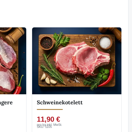
agere
Schweinekotelett
11,90 €
pro kg inkl. MwSt.
SKU: 1105