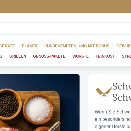
HGERÄTE
PLANER
KUNDENEMPFEHLUNG MIT BONUS
GEWÜR
G
GRILLEN
GENUSS-PAKETE
WÜRSTL
FEINKOST
STR
Sch
Sch
Wenn Sie Schwein
ein besonders ho
eigener Herstellu