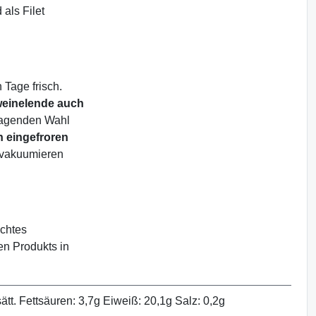
als Filet
 Tage frisch.
weinelende auch
rragenden Wahl
 eingefroren
 vakuumieren
echtes
en Produkts in
tt. Fettsäuren: 3,7g Eiweiß: 20,1g Salz: 0,2g