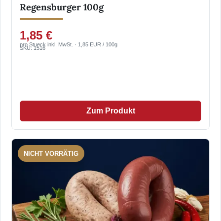
Regensburger 100g
1,85 €
pro Stueck inkl. MwSt. · 1,85 EUR / 100g
SKU: 1516
Zum Produkt
NICHT VORRÄTIG