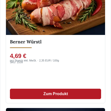
Berner Würstl
4,69 €
pro Stueck inkl. MwSt. · 2,35 EUR / 100g
SKU: 1539
Zum Produkt