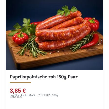
Paprikapolnische roh 150g Paar
3,85 €
pro Stueck inkl. MwSt. · 2,57 EUR / 100g
SKU: 1521