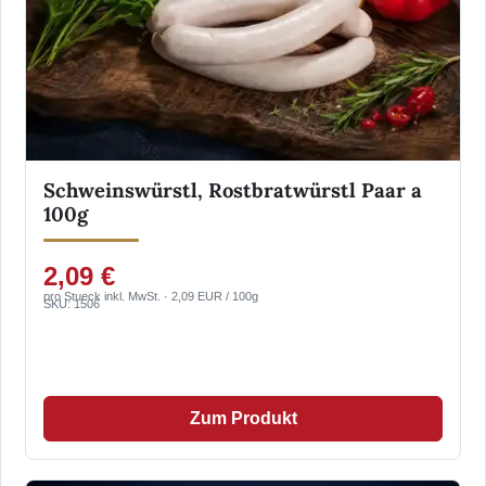
Schweinswürstl, Rostbratwürstl Paar a
100g
2,09 €
pro Stueck inkl. MwSt. · 2,09 EUR / 100g
SKU: 1506
Zum Produkt