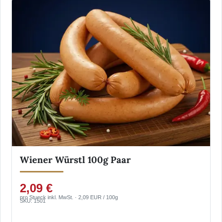
Wiener Würstl 100g Paar
2,09 €
pro Stueck inkl. MwSt. · 2,09 EUR / 100g
SKU: 1501