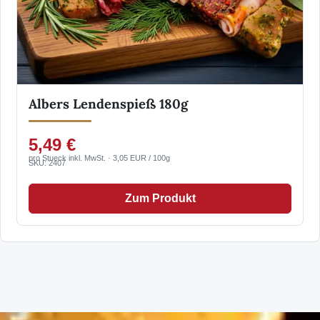
Albers Lendenspieß 180g
5,49 €
pro Stueck inkl. MwSt. · 3,05 EUR / 100g
SKU: 2407
Zum Produkt