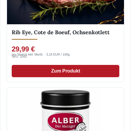
Rib Eye, Cote de Boeuf, Ochsenkotlett
29,99 €
pro Stueck inkl. MwSt. · 3,16 EUR / 100g
SKU: 1042
Zum Produkt