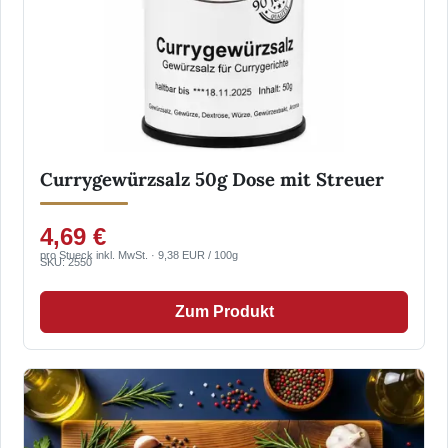
Currygewürzsalz 50g Dose mit Streuer
4,69 €
pro Stueck inkl. MwSt. · 9,38 EUR / 100g
SKU: 2550
Zum Produkt