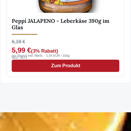
Peppi JALAPENO - Leberkäse 390g im
Glas
6,19 €
5,99 €
(3% Rabatt)
pro Stueck inkl. MwSt. · 1,54 EUR / 100g
SKU: 3573
Zum Produkt