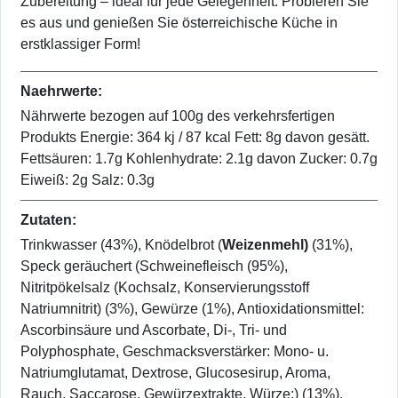
Zubereitung – ideal für jede Gelegenheit. Probieren Sie
es aus und genießen Sie österreichische Küche in
erstklassiger Form!
Naehrwerte:
Nährwerte bezogen auf 100g des verkehrsfertigen
Produkts Energie: 364 kj / 87 kcal Fett: 8g davon gesätt.
Fettsäuren: 1.7g Kohlenhydrate: 2.1g davon Zucker: 0.7g
Eiweiß: 2g Salz: 0.3g
Zutaten:
Trinkwasser (43%), Knödelbrot (
Weizenmehl)
(31%),
Speck geräuchert (Schweinefleisch (95%),
Nitritpökelsalz (Kochsalz, Konservierungsstoff
Natriumnitrit) (3%), Gewürze (1%), Antioxidationsmittel:
Ascorbinsäure und Ascorbate, Di-, Tri- und
Polyphosphate, Geschmacksverstärker: Mono- u.
Natriumglutamat, Dextrose, Glucosesirup, Aroma,
Rauch, Saccarose, Gewürzextrakte, Würze;) (13%),