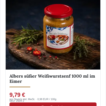
Albers süßer Weißwurstsenf 1000 ml im
Eimer
9,79 €
pro Stueck inkl. MwSt. · 0,98 EUR / 100g
SKU: 2504-2