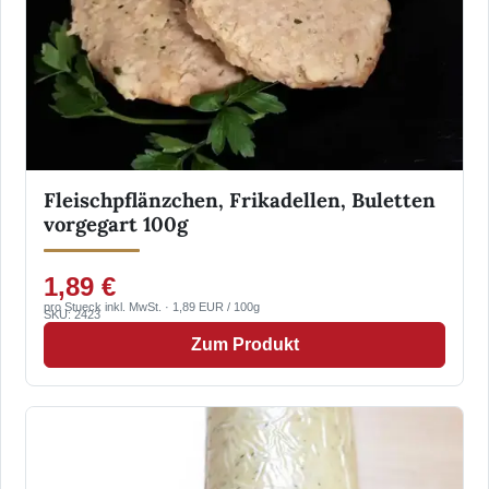
Fleischpflänzchen, Frikadellen, Buletten
vorgegart 100g
1,89 €
pro Stueck inkl. MwSt. · 1,89 EUR / 100g
SKU: 2423
Zum Produkt