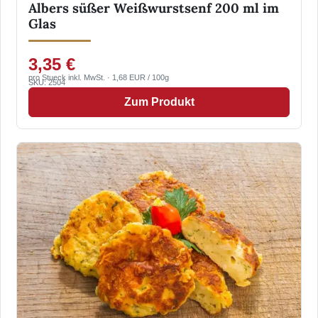
Albers süßer Weißwurstsenf 200 ml im
Glas
3,35 €
pro Stueck inkl. MwSt. · 1,68 EUR / 100g
SKU: 2504
Zum Produkt