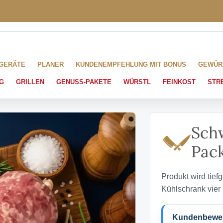
HGERÄTE
PLANER
KUNDENEMPFEHLUNG MIT BONUS
GEWÜR
G
GRILLEN
GENUSS-PAKETE
WÜRSTL
FEINKOST
STR
Sch
Pac
Produkt wird tief
Kühlschrank vier
Kundenbewert