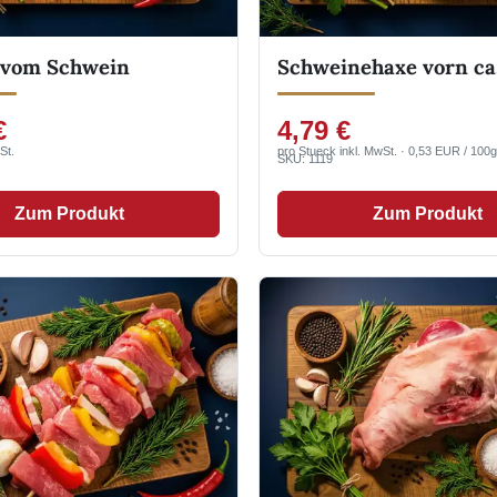
 vom Schwein
Schweinehaxe vorn ca
€
4,79 €
St.
pro Stueck inkl. MwSt. · 0,53 EUR / 100g
SKU: 1119
Zum Produkt
Zum Produkt