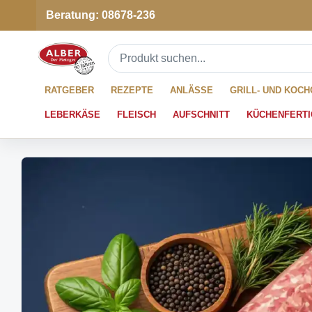
Beratung: 08678-236
RATGEBER
REZEPTE
ANLÄSSE
GRILL- UND KOC
LEBERKÄSE
FLEISCH
AUFSCHNITT
KÜCHENFERTI