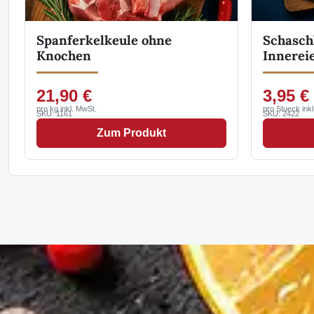
Spanferkelkeule ohne
Schasch
Knochen
Innerei
21,90 €
3,95 €
pro kg inkl. MwSt.
pro Stueck ink
SKU: 1161
SKU: 2422
Zum Produkt