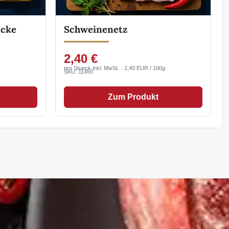
acke
Schweinenetz
2,40 €
pro Stueck inkl. MwSt. · 2,40 EUR / 100g
SKU: 11450
Zum Produkt