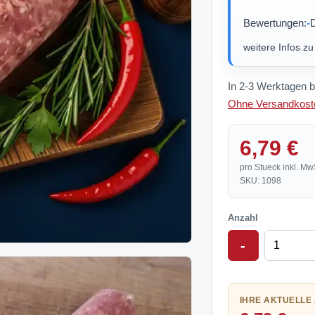
Bewertungen:
-
D
weitere Infos z
In 2-3 Werktagen b
Ohne Versandkoste
6,79 €
pro Stueck inkl. Mw
SKU: 1098
Anzahl
-
IHRE AKTUELLE