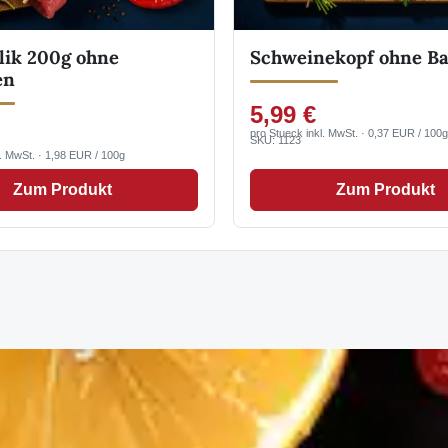
lik 200g ohne
Schweinekopf ohne B
en
5,99 €
pro Stueck inkl. MwSt. · 0,37 EUR / 100g
SKU: 1123
l. MwSt. · 1,98 EUR / 100g
Zum Produkt
Zum Produkt