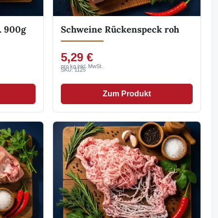
. 900g
Schweine Rückenspeck roh
5,29 €
pro kg inkl. MwSt.
SKU: 1125
Zum Produkt