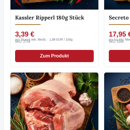
Kassler Ripperl 180g Stück
Secreto
3,39 €
17,95 
pro Stueck inkl. MwSt. · 1,88 EUR / 100g
pro kg inkl. Mw
SKU: 2734
SKU: 1168
Zum Produkt