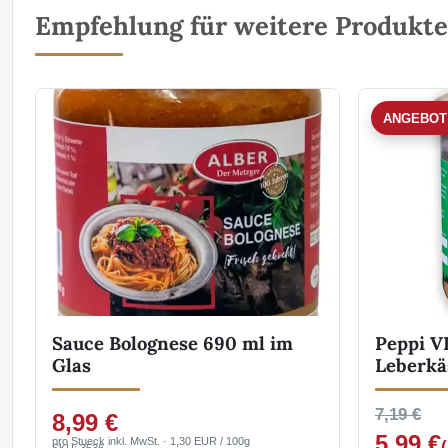
Empfehlung für weitere Produkte 
ANGEBOT
Sauce Bolognese 690 ml im
Peppi V
Glas
Leberkä
7,19 €
8,99 €
5,99 €
pro Stueck inkl. MwSt. · 1,30 EUR / 100g