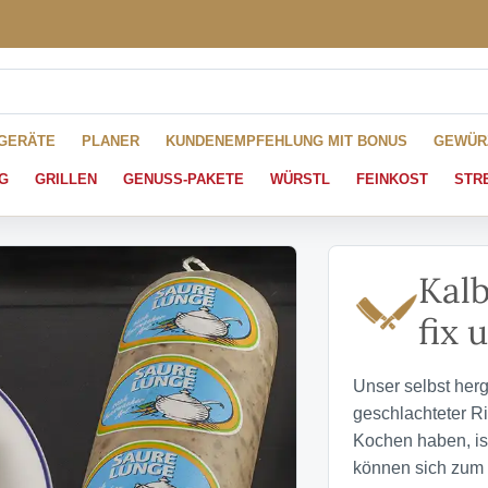
HGERÄTE
PLANER
KUNDENEMPFEHLUNG MIT BONUS
GEWÜR
G
GRILLEN
GENUSS-PAKETE
WÜRSTL
FEINKOST
STR
Kalb
fix 
Unser selbst herg
geschlachteter R
Kochen haben, is
können sich zum 