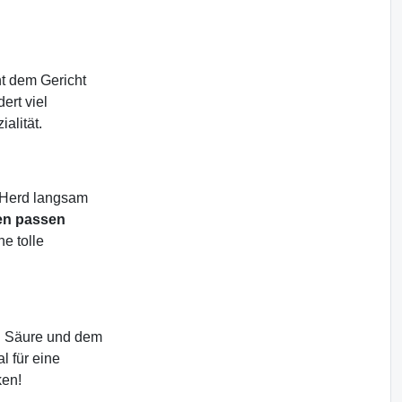
t dem Gericht
ert viel
alität.
m Herd langsam
en passen
ne tolle
en Säure und dem
l für eine
ken!