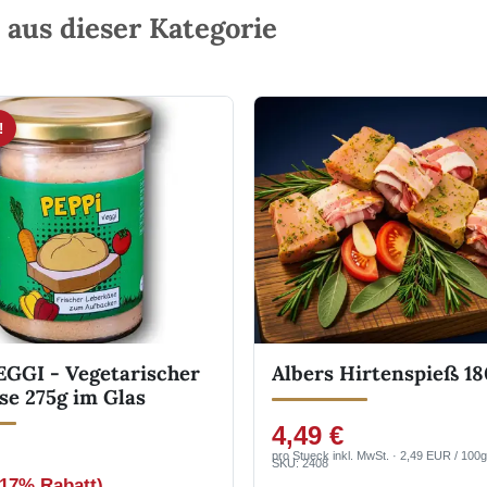
aus dieser Kategorie
!
EGGI - Vegetarischer
Albers Hirtenspieß 1
se 275g im Glas
4,49 €
pro Stueck inkl. MwSt. · 2,49 EUR / 100g
SKU: 2408
(17% Rabatt)