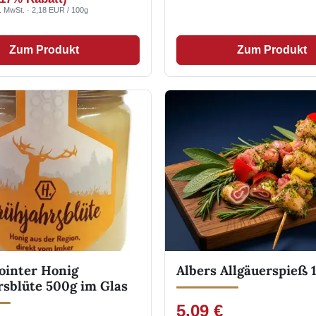
l. MwSt. · 2,18 EUR / 100g
Zum Produkt
Zum Produkt
ointer Honig
Albers Allgäuerspieß 
rsblüte 500g im Glas
5,09 €