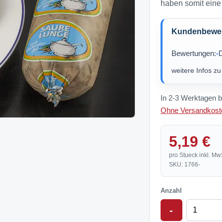
haben somit eine M
Kundenbewert
Bewertungen:
-
D
weitere Infos z
In 2-3 Werktagen b
Ohne Versandkoste
5,19 €
pro Stueck inkl. Mw
SKU: 1766-
Anzahl
-