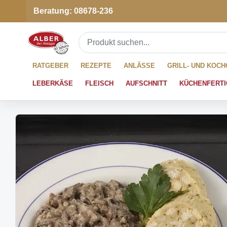
Beratung: 08678-236
RATGEBER
REZEPTE
ANLÄSSE
GRILL- UND KOC
LEBERKÄSE
FLEISCH
AUFSCHNITT
KÜCHENFERTI