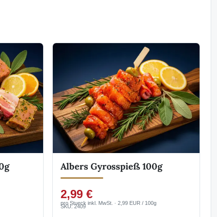
80g
Albers Gyrosspieß 100g
2,99 €
pro Stueck inkl. MwSt. · 2,99 EUR / 100g
SKU: 2409