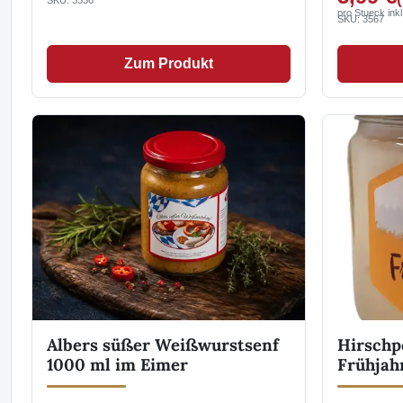
SKU: 3536
pro Stueck ink
SKU: 3567
Zum Produkt
Albers süßer Weißwurstsenf
Hirschp
1000 ml im Eimer
Frühjah