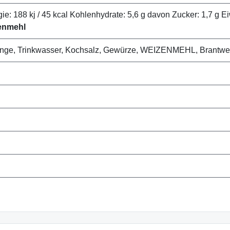
e: 188 kj / 45 kcal Kohlenhydrate: 5,6 g davon Zucker: 1,7 g Eiw
enmehl
rlunge, Trinkwasser, Kochsalz, Gewürze, WEIZENMEHL, Brantwe