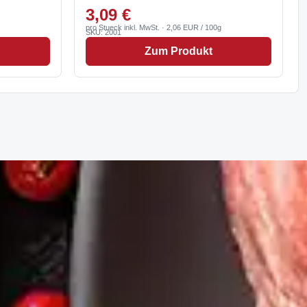
3,09 €
pro Stueck inkl. MwSt. · 2,06 EUR / 100g
SKU: 2001
Zum Produkt