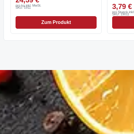
3,79 €
pro kg inkl. MwSt.
SKU: 1911
pro Stueck ink
SKU: 19011
Zum Produkt