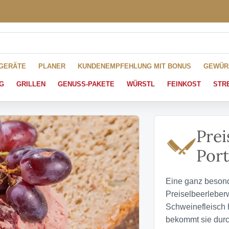
HGERÄTE
PLANER
KUNDENEMPFEHLUNG MIT BONUS
GEWÜR
G
GRILLEN
GENUSS-PAKETE
WÜRSTL
FEINKOST
STR
Prei
Port
Eine ganz besond
Preiselbeerleberw
Schweinefleisch h
bekommt sie durc