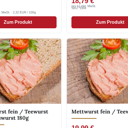
18,79 €
pro kg inkl. MwSt.
SKU: 1904
l. MwSt. · 2,32 EUR / 100g
Zum Produkt
Zum Produkt
st fein / Teewurst
Mettwurst fein / Tee
swurst 180g
19,99 €