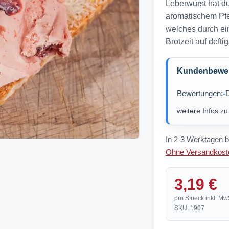
Leberwurst hat d
aromatischem Pfe
welches durch ei
Brotzeit auf defti
Kundenbewert
Bewertungen:
-
D
weitere Infos z
In 2-3 Werktagen b
Ohne Versandkoste
3,19 €
pro Stueck inkl. Mw
SKU: 1907