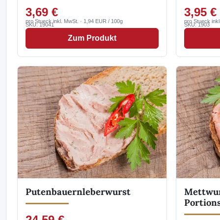
3,69 €
3,95 €
pro Stueck inkl. MwSt. · 1,94 EUR / 100g
pro Stueck ink
SKU: 19041
SKU: 1903
Zum Produkt
Putenbauernleberwurst
Mettwur
Portion
24,59 €