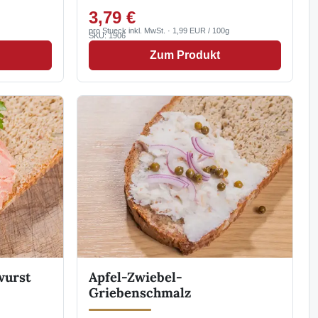
3,79 €
pro Stueck inkl. MwSt. · 1,99 EUR / 100g
SKU: 1906
Zum Produkt
wurst
Apfel-Zwiebel-
Griebenschmalz