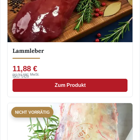
Lammleber
11,88 €
pro kg inkl. MwSt.
SKU: 1429
Zum Produkt
NICHT VORRÄTIG