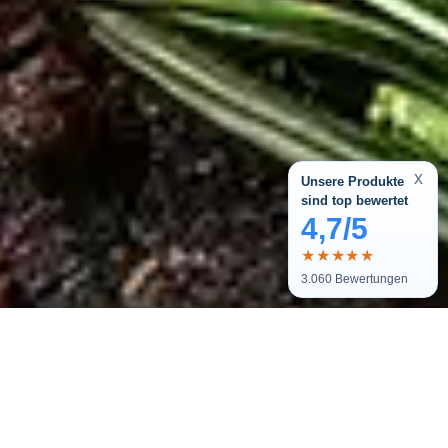
x
Unsere Produkte
sind top bewertet
4,7/5
★★★★★
3.060
Bewertungen