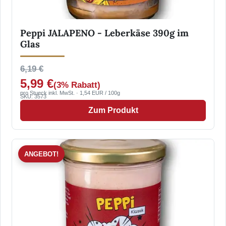
Peppi JALAPENO - Leberkäse 390g im
Glas
6,19 €
5,99 €
(3% Rabatt)
pro Stueck inkl. MwSt. · 1,54 EUR / 100g
SKU: 3573
Zum Produkt
ANGEBOT!