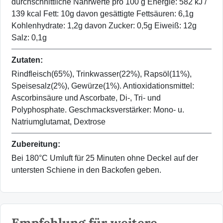
durchschnittliche Nährwerte pro 100 g Energie: 582 kJ /
139 kcal Fett: 10g davon gesättigte Fettsäuren: 6,1g
Kohlenhydrate: 1,2g davon Zucker: 0,5g Eiweiß: 12g
Salz: 0,1g
Zutaten:
Rindfleisch(65%), Trinkwasser(22%), Rapsöl(11%),
Speisesalz(2%), Gewürze(1%). Antioxidationsmittel:
Ascorbinsäure und Ascorbate, Di-, Tri- und
Polyphosphate. Geschmacksverstärker: Mono- u.
Natriumglutamat, Dextrose
Zubereitung:
Bei 180°C Umluft für 25 Minuten ohne Deckel auf der
untersten Schiene in den Backofen geben.
Empfehlung für weitere