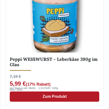
Peppi WEIßWURST - Leberkäse 390g im
Glas
7,19 €
5,99 €
(17% Rabatt)
pro Stueck inkl. MwSt. · 1,54 EUR / 100g
SKU: 3583
Zum Produkt