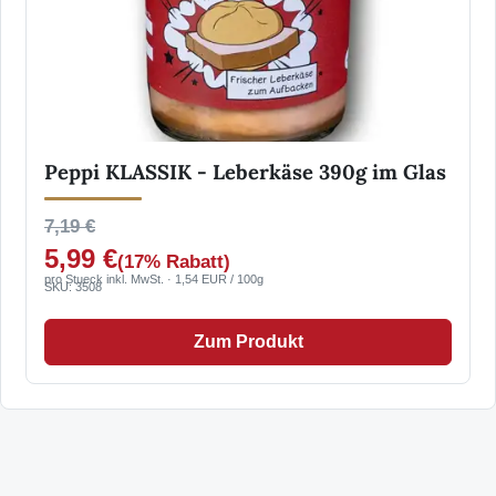
Peppi KLASSIK - Leberkäse 390g im Glas
7,19 €
5,99 €
(17% Rabatt)
pro Stueck inkl. MwSt. · 1,54 EUR / 100g
SKU: 3508
Zum Produkt