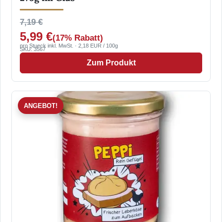
7,19 €
5,99 €
(17% Rabatt)
pro Stueck inkl. MwSt. · 2,18 EUR / 100g
SKU: 3567
Zum Produkt
ANGEBOT!