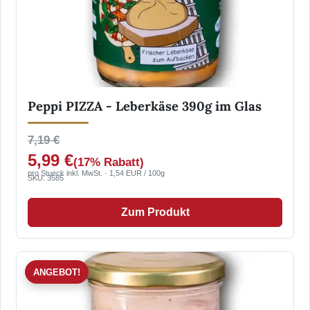
Peppi PIZZA - Leberkäse 390g im Glas
7,19 €
5,99 €
(17% Rabatt)
pro Stueck inkl. MwSt. · 1,54 EUR / 100g
SKU: 3585
Zum Produkt
ANGEBOT!