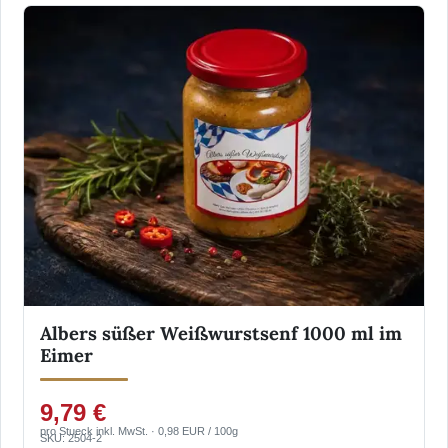
Albers süßer Weißwurstsenf 1000 ml im
Eimer
9,79 €
pro Stueck inkl. MwSt. · 0,98 EUR / 100g
SKU: 2504-2