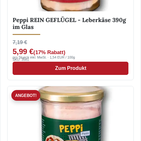
Peppi REIN GEFLÜGEL - Leberkäse 390g
im Glas
7,19 €
5,99 €
(17% Rabatt)
pro Stueck inkl. MwSt. · 1,54 EUR / 100g
SKU: 3581
Zum Produkt
ANGEBOT!