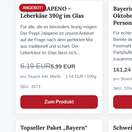
Peppi JALAPENO -
Bayeri
ANGEBOT!
Leberkäse 390g im Glas
Oktobe
Person
Für alle, die es besonders feurig mögen:
Für echte
Der Peppi Jalapeno ist unsere Antwort
Bereite d
auf die Frage nach dem perfekten Mix
Festmahl 
aus traditionell und scharf. Der
Partybuffe
Leberkäse im Glas lässt sich...
zusammeng
6,19 EUR
5,99 EUR
161,24
pro Stueck inkl. MwSt. · 1,54 EUR / 100g
pro Stueck
SKU: 3573
SKU: 370
Zum Produkt
Topseller Paket „Bayern“
Schwei